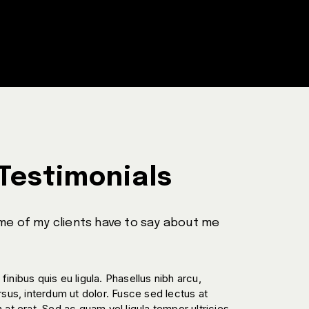
Testimonials
e of my clients have to say about me
 finibus quis eu ligula. Phasellus nibh arcu,
rsus, interdum ut dolor. Fusce sed lectus at
at erat. Sed ac quam vel ligula tempor ultricies