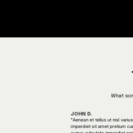
What som
JOHN D.
"Aenean et tellus ut nisl varius
imperdiet sit amet pretium cu
augue vulputate imperdiet non 