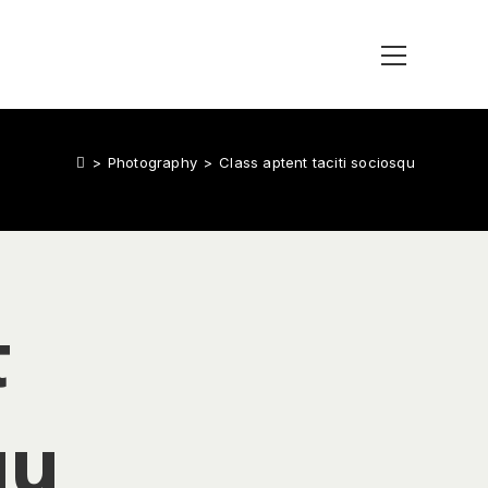
>
Photography
>
Class aptent taciti sociosqu
t
qu