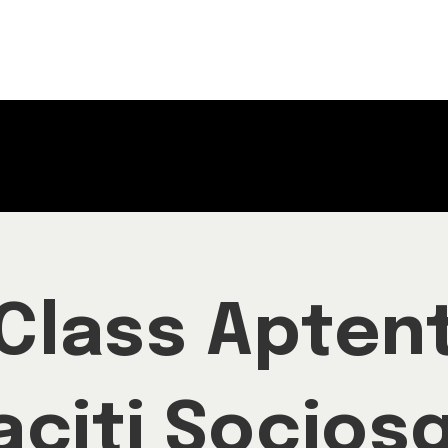
Class Apten
aciti Socios