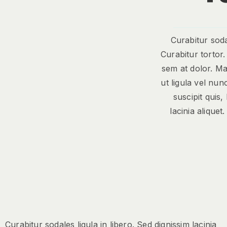
Curabitur sodal
Curabitur tortor
sem at dolor. Ma
ut ligula vel nunc
suscipit quis,
lacinia alique
Curabitur sodales ligula in libero. Sed dignissim lacinia